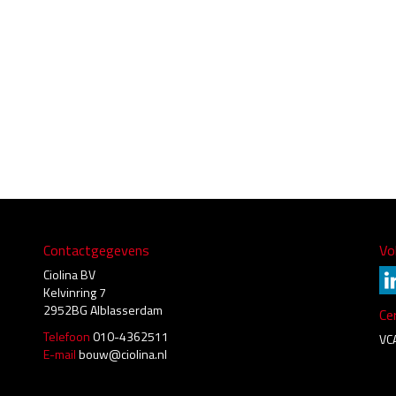
Contactgegevens
Vo
Ciolina BV
Kelvinring 7
2952BG Alblasserdam
Cer
Telefoon
010-4362511
VC
E-mail
bouw@ciolina.nl