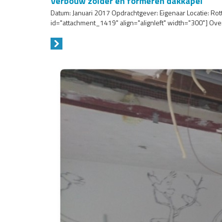
Verbouw zolder en formeren dakkapel
Datum: Januari 2017 Opdrachtgever: Eigenaar Locatie: 
id="attachment_1419" align="alignleft" width="300"] Ov