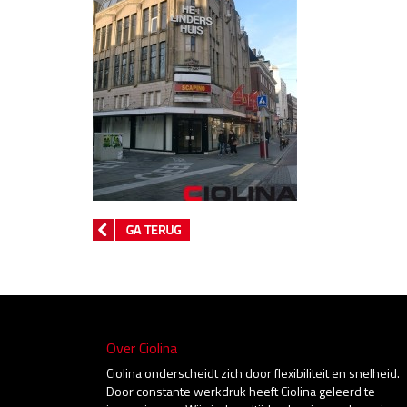
Over Ciolina
Ciolina onderscheidt zich door flexibiliteit en snelheid.
Door constante werkdruk heeft Ciolina geleerd te