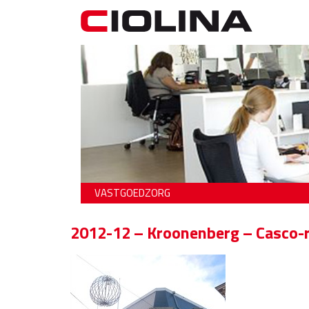
VASTGOEDZORG
2012-12 – Kroonenberg – Casco-r