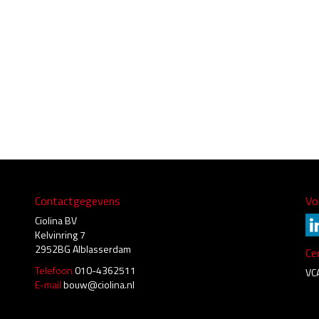
Contactgegevens
Vo
Ciolina BV
Kelvinring 7
2952BG Alblasserdam
Cer
Telefoon
010-4362511
VC
E-mail
bouw@ciolina.nl