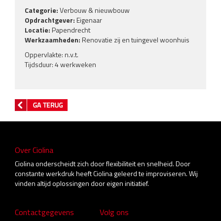
Categorie:
Verbouw & nieuwbouw
Opdrachtgever:
Eigenaar
Locatie:
Papendrecht
Werkzaamheden:
Renovatie zij en tuingevel woonhuis
Oppervlakte: n.v.t.
Tijdsduur: 4 werkweken
Over Ciolina
Ciolina onderscheidt zich door flexibiliteit en snelheid. Door
constante werkdruk heeft Ciolina geleerd te improviseren. Wij
vinden altijd oplossingen door eigen initiatief.
Contactgegevens
Volg ons