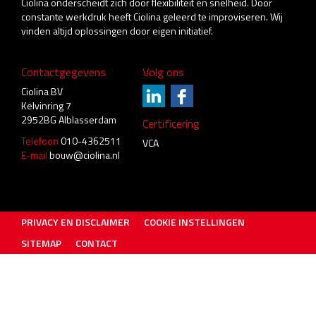
Ciolina onderscheidt zich door flexibiliteit en snelheid. Door
constante werkdruk heeft Ciolina geleerd te improviseren. Wij
vinden altijd oplossingen door eigen initiatief.
Contactgegevens
Volg ons
Ciolina BV
Kelvinring 7
2952BG Alblasserdam
Certificering
Telefoon
010-4362511
VCA
E-mail
bouw@ciolina.nl
PRIVACY EN DISCLAIMER
COOKIE INSTELLINGEN
SITEMAP
CONTACT