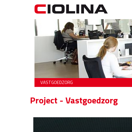
VASTGOEDZORG
Project - Vastgoedzorg